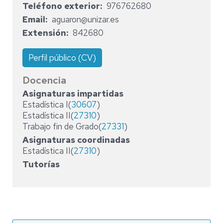
Teléfono exterior
976762680
Email
aguaron@unizar.es
Extensión
842680
Perfil público (CV)
Docencia
Asignaturas impartidas
Estadística I(
30607
)
Estadística II(
27310
)
Trabajo fin de Grado(
27331
)
Asignaturas coordinadas
Estadística II(
27310
)
Tutorías